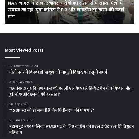
NAN चावल घोटाला उजागर: गरीबों का राशन सीधे राइस मिलों में
सीधे
फर
खपाया जा रहा, युवा कांग्रेस ने FIR और लाइसेंस रद्द करने की उठाई
राइस
में
मांग
मिलों
मिल
में
दो
खपाया
मही
जा
का
रहा,
रा
Most Viewed Posts
युवा
एक
कांग्रेस
सा
ने
27 December 2024
FIR
मोती नगर में दिनदहाड़े चाकूबाजीः मामूली विवाद बना खूनी संघर्ष
और
लाइसेंस
4 January 2024
*छत्तीसगढ़ गृह निर्माण मंडल की एन.पी.एल के पहले क्रिकेट मैच में धमेकेदार जीत,
रद्द
हुई चौंके और छक्कों की बरसात।*
करने
की
26 July 2023
उठाई
*15 अगस्त को हो सकती है नियमितीकरण की घोषणा?*
मांग
21 January 2025
महासमुंद नगर पालिका अध्यक्ष पद के लिए कांग्रेस की प्रबल दावेदार: राशि त्रिभुवन
महिलांग