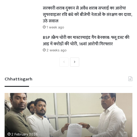
सरकारी शराब दुकान से अवैध शराब सप्लाई का आरोप!
सुपरवाइजर रवि बंधे कों बीजेपी नेताओं के संरक्षण का दावा,
उठे सवाल
1 week ago
BSP स्क्रैप चोरी का मास्टरमाइंड गैंग बेनकाब: फ्लू डस्ट की
आड़ में करोड़ों की चोरी, 16वां आरोपी गिरफ्तार
2 weeks ago
Previous
Next
page
page
Chhattisgarh
NAN
राश
चावल
के
घोटाला
लि
उजागर:
डब
गरीबों
खु
का
छत्
राशन
में
2 February 2026