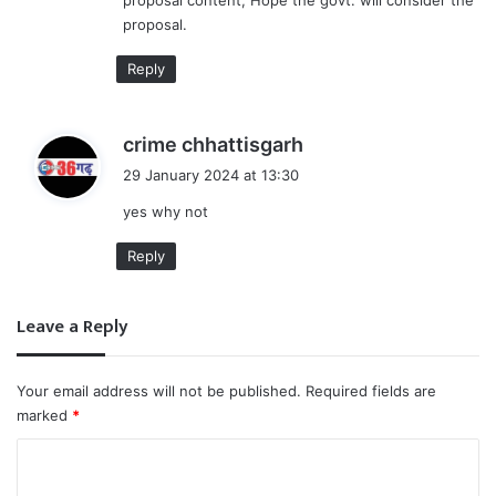
proposal.
Reply
s
crime chhattisgarh
a
29 January 2024 at 13:30
y
yes why not
s
:
Reply
Leave a Reply
Your email address will not be published.
Required fields are
marked
*
C
o