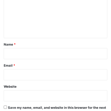
m
m
e
n
t
*
Name
*
Email
*
Website
Save my name, email, and website in this browser for the next