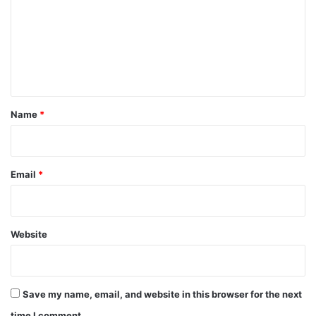
m
m
e
n
t
*
Name
*
Email
*
Website
Save my name, email, and website in this browser for the next
time I comment.