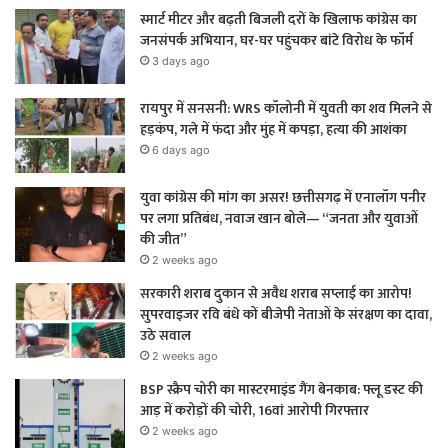
स्मार्ट मीटर और बढ़ती बिजली दरों के खिलाफ कांग्रेस का
जनसंपर्क अभियान, घर-घर पहुंचकर बांटे विरोध के फॉर्म
3 days ago
रायपुर में सनसनी: WRS कॉलोनी में युवती का शव मिलने से
हड़कंप, गले में फंदा और मुंह में कपड़ा, हत्या की आशंका
6 days ago
युवा कांग्रेस की मांग का असर! छत्तीसगढ़ में एनालॉग पनीर
पर लगा प्रतिबंध, नवाज खान बोले— “जनता और युवाओं
की जीत”
2 weeks ago
सरकारी शराब दुकान से अवैध शराब सप्लाई का आरोप!
सुपरवाइजर रवि बंधे कों बीजेपी नेताओं के संरक्षण का दावा,
उठे सवाल
2 weeks ago
BSP स्क्रैप चोरी का मास्टरमाइंड गैंग बेनकाब: फ्लू डस्ट की
आड़ में करोड़ों की चोरी, 16वां आरोपी गिरफ्तार
2 weeks ago