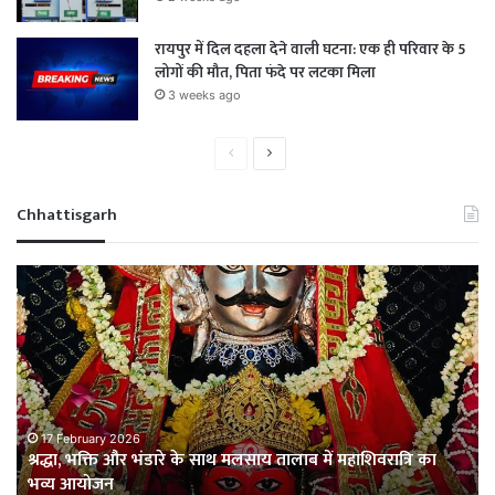
रायपुर में दिल दहला देने वाली घटना: एक ही परिवार के 5
लोगों की मौत, पिता फंदे पर लटका मिला
3 weeks ago
Previous
Next
page
page
Chhattisgarh
NAN
राश
चावल
के
घोटाला
लि
उजागर:
डब
गरीबों
खु
का
छत्
राशन
में
2 February 2026
NAN चावल घोटाला उजागर: गरीबों का राशन सीधे राइस मिलों में
सीधे
फर
खपाया जा रहा, युवा कांग्रेस ने FIR और लाइसेंस रद्द करने की उठाई
राइस
में
मांग
मिलों
मिल