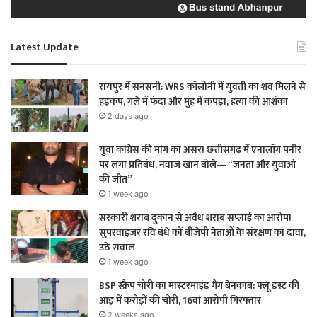
Latest Update
रायपुर में सनसनी: WRS कॉलोनी में युवती का शव मिलने से
हड़कंप, गले में फंदा और मुंह में कपड़ा, हत्या की आशंका
2 days ago
युवा कांग्रेस की मांग का असर! छत्तीसगढ़ में एनालॉग पनीर
पर लगा प्रतिबंध, नवाज खान बोले— “जनता और युवाओं
की जीत”
1 week ago
सरकारी शराब दुकान से अवैध शराब सप्लाई का आरोप!
सुपरवाइजर रवि बंधे कों बीजेपी नेताओं के संरक्षण का दावा,
उठे सवाल
1 week ago
BSP स्क्रैप चोरी का मास्टरमाइंड गैंग बेनकाब: फ्लू डस्ट की
आड़ में करोड़ों की चोरी, 16वां आरोपी गिरफ्तार
2 weeks ago