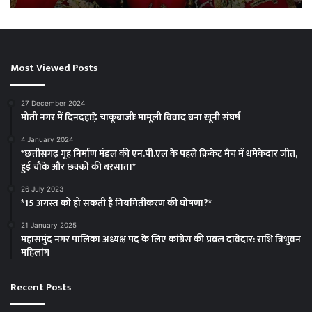
में
दो
खपाया
मही
जा
का
रहा,
रा
Most Viewed Posts
युवा
एक
कांग्रेस
सा
ने
27 December 2024
FIR
मोती नगर में दिनदहाड़े चाकूबाजीः मामूली विवाद बना खूनी संघर्ष
और
लाइसेंस
4 January 2024
*छत्तीसगढ़ गृह निर्माण मंडल की एन.पी.एल के पहले क्रिकेट मैच में धमेकेदार जीत,
रद्द
हुई चौंके और छक्कों की बरसात।*
करने
की
26 July 2023
उठाई
*15 अगस्त को हो सकती है नियमितीकरण की घोषणा?*
मांग
21 January 2025
महासमुंद नगर पालिका अध्यक्ष पद के लिए कांग्रेस की प्रबल दावेदार: राशि त्रिभुवन
महिलांग
Recent Posts